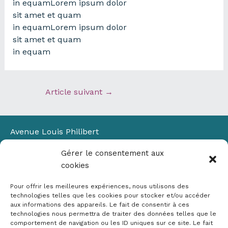
in equamLorem ipsum dolor
sit amet et quam
in equamLorem ipsum dolor
sit amet et quam
in equam
Article suivant
→
Avenue Louis Philibert
Domaine du Petit Arbois
Gérer le consentement aux
Bâtiment Laennec
cookies
13100 Aix-en-Provence
📞
04 42 90 71 22
Pour offrir les meilleures expériences, nous utilisons des
✉ contact@crige-paca.org
technologies telles que les cookies pour stocker et/ou accéder
aux informations des appareils. Le fait de consentir à ces
technologies nous permettra de traiter des données telles que le
comportement de navigation ou les ID uniques sur ce site. Le fait