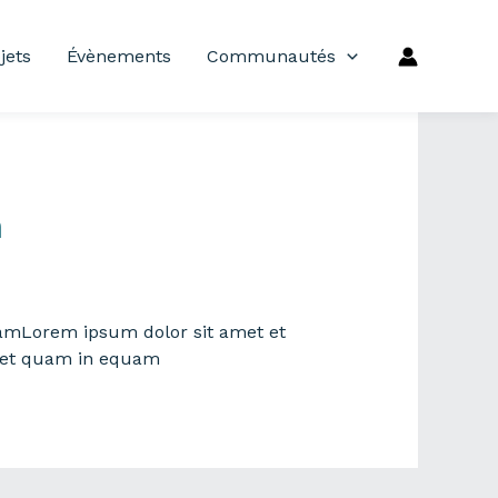
jets
Évènements
Communautés
m
amLorem ipsum dolor sit amet et
 et quam in equam