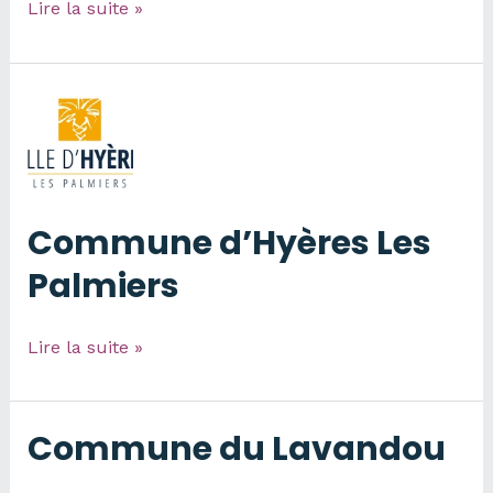
Commune
Lire la suite »
de
Bormes
les
Mimosas
Commune d’Hyères Les
Palmiers
Commune
Lire la suite »
d’Hyères
Les
Palmiers
Commune du Lavandou