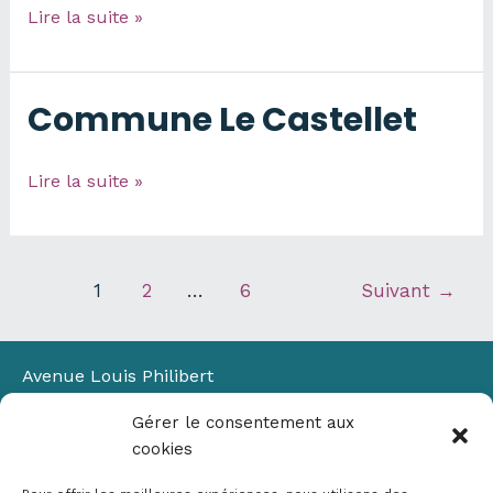
Commune
Lire la suite »
du
Lavandou
Commune Le Castellet
Commune
Lire la suite »
Le
Castellet
1
2
…
6
Suivant
→
Avenue Louis Philibert
Domaine du Petit Arbois
Gérer le consentement aux
Bâtiment Laennec
cookies
13100 Aix-en-Provence
📞
04 42 90 71 22