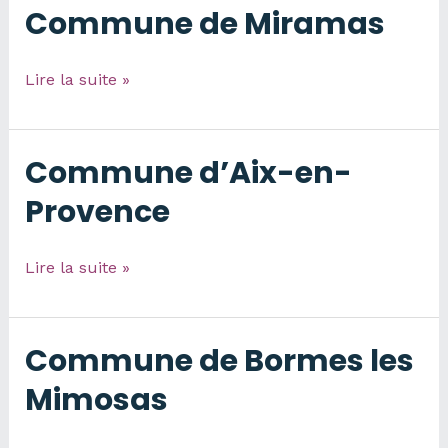
Commune de Miramas
Commune
Lire la suite »
de
Miramas
Commune d’Aix-en-
Provence
Commune
Lire la suite »
d’Aix-
en-
Provence
Commune de Bormes les
Mimosas