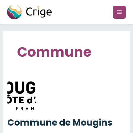
Aller
au
main
contenu
men
Commune
Commune de Mougins