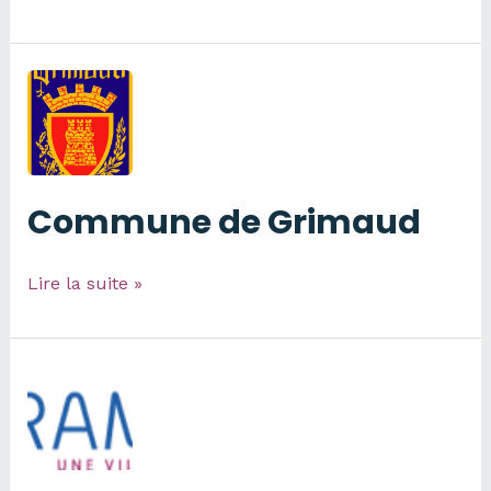
de
Trets
Commune de Grimaud
Commune
Lire la suite »
de
Grimaud