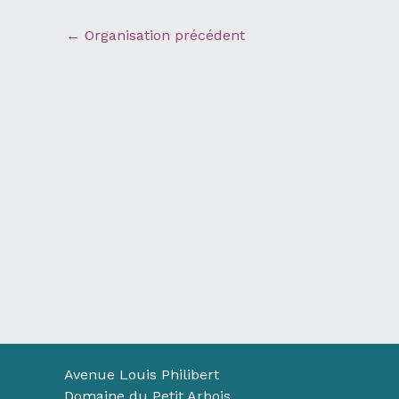
←
Organisation précédent
Avenue Louis Philibert
Domaine du Petit Arbois