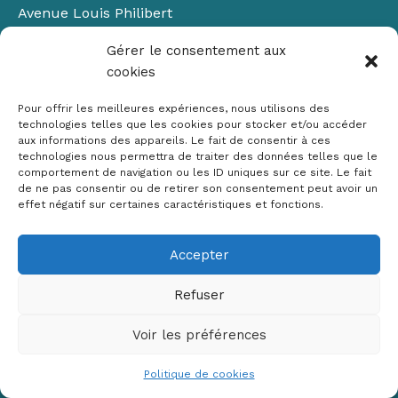
Avenue Louis Philibert
Domaine du Petit Arbois
Gérer le consentement aux
Bâtiment Laennec
cookies
13100 Aix-en-Provence
📞
04 42 90 71 22
Pour offrir les meilleures expériences, nous utilisons des
✉ contact@crige-paca.org
technologies telles que les cookies pour stocker et/ou accéder
aux informations des appareils. Le fait de consentir à ces
technologies nous permettra de traiter des données telles que le
comportement de navigation ou les ID uniques sur ce site. Le fait
de ne pas consentir ou de retirer son consentement peut avoir un
effet négatif sur certaines caractéristiques et fonctions.
Accepter
Mentions légales
RGPD
Refuser
Politique de cookies (UE)
Voir les préférences
Copyright © 2026 Crige PACA
Conception :
sylvainriviere.com
Politique de cookies