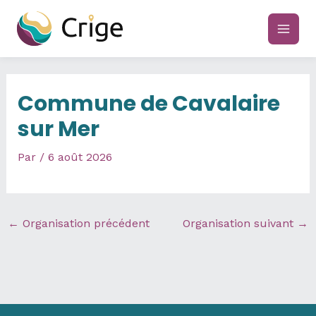
Aller
au
main
contenu
men
Commune de Cavalaire
sur Mer
Par
/
6 août 2026
←
Organisation précédent
Organisation suivant
→