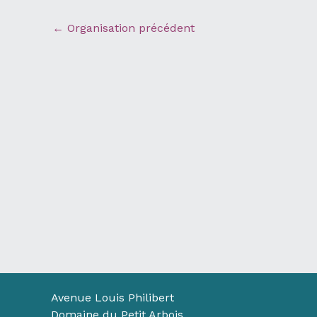
←
Organisation précédent
Avenue Louis Philibert
Domaine du Petit Arbois