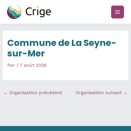
Aller
au
main
contenu
men
Commune de La Seyne-
sur-Mer
Par
/
7 août 2026
←
Organisation précédent
Organisation suivant
→