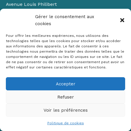
Avenue Louis Philibert
Domaine du Petit Arbois
Gérer le consentement aux
Bâtiment Laennec
cookies
13100 Aix-en-Provence
📞
04 42 90 71 22
Pour offrir les meilleures expériences, nous utilisons des
✉ contact@crige-paca.org
technologies telles que les cookies pour stocker et/ou accéder
aux informations des appareils. Le fait de consentir à ces
technologies nous permettra de traiter des données telles que le
comportement de navigation ou les ID uniques sur ce site. Le fait
de ne pas consentir ou de retirer son consentement peut avoir un
effet négatif sur certaines caractéristiques et fonctions.
Accepter
Mentions légales
RGPD
Refuser
Politique de cookies (UE)
Voir les préférences
Copyright © 2026 Crige PACA
Conception :
sylvainriviere.com
Politique de cookies