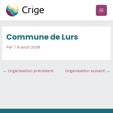
Aller
au
main
contenu
men
Commune de Lurs
Par
/
8 août 2026
←
Organisation précédent
Organisation suivant
→