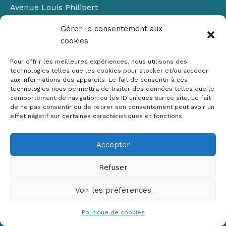
Avenue Louis Philibert
Domaine du Petit Arbois
Gérer le consentement aux
Bâtiment Laennec
cookies
13100 Aix-en-Provence
📞
04 42 90 71 22
Pour offrir les meilleures expériences, nous utilisons des
✉ contact@crige-paca.org
technologies telles que les cookies pour stocker et/ou accéder
aux informations des appareils. Le fait de consentir à ces
technologies nous permettra de traiter des données telles que le
comportement de navigation ou les ID uniques sur ce site. Le fait
de ne pas consentir ou de retirer son consentement peut avoir un
effet négatif sur certaines caractéristiques et fonctions.
Accepter
Mentions légales
RGPD
Refuser
Politique de cookies (UE)
Voir les préférences
Copyright © 2026 Crige PACA
Conception :
sylvainriviere.com
Politique de cookies