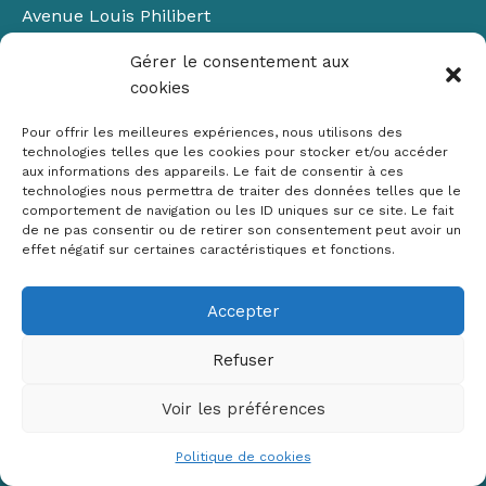
Avenue Louis Philibert
Domaine du Petit Arbois
Gérer le consentement aux
Bâtiment Laennec
cookies
13100 Aix-en-Provence
📞
04 42 90 71 22
Pour offrir les meilleures expériences, nous utilisons des
✉ contact@crige-paca.org
technologies telles que les cookies pour stocker et/ou accéder
aux informations des appareils. Le fait de consentir à ces
technologies nous permettra de traiter des données telles que le
comportement de navigation ou les ID uniques sur ce site. Le fait
de ne pas consentir ou de retirer son consentement peut avoir un
effet négatif sur certaines caractéristiques et fonctions.
Accepter
Mentions légales
RGPD
Refuser
Politique de cookies (UE)
Voir les préférences
Copyright © 2026 Crige PACA
Conception :
sylvainriviere.com
Politique de cookies