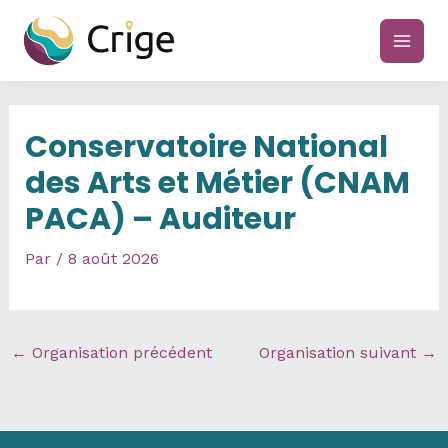
Aller
au
main
contenu
men
Conservatoire National
des Arts et Métier (CNAM
PACA) – Auditeur
Par
/
8 août 2026
←
Organisation précédent
Organisation suivant
→