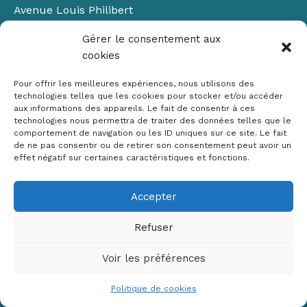
Avenue Louis Philibert
Domaine du Petit Arbois
Gérer le consentement aux
Bâtiment Laennec
cookies
13100 Aix-en-Provence
📞
04 42 90 71 22
Pour offrir les meilleures expériences, nous utilisons des
✉ contact@crige-paca.org
technologies telles que les cookies pour stocker et/ou accéder
aux informations des appareils. Le fait de consentir à ces
technologies nous permettra de traiter des données telles que le
comportement de navigation ou les ID uniques sur ce site. Le fait
de ne pas consentir ou de retirer son consentement peut avoir un
effet négatif sur certaines caractéristiques et fonctions.
Accepter
Mentions légales
RGPD
Refuser
Politique de cookies (UE)
Voir les préférences
Copyright © 2026 Crige PACA
Conception :
sylvainriviere.com
Politique de cookies