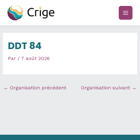
Aller
au
main
contenu
men
DDT 84
Par
/
7 août 2026
←
Organisation précédent
Organisation suivant
→