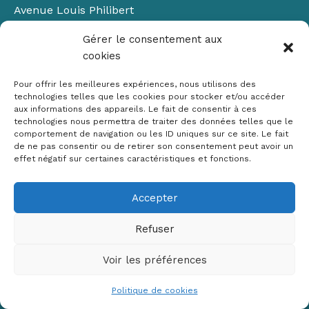
Avenue Louis Philibert
Domaine du Petit Arbois
Gérer le consentement aux
Bâtiment Laennec
cookies
13100 Aix-en-Provence
📞
04 42 90 71 22
Pour offrir les meilleures expériences, nous utilisons des
✉ contact@crige-paca.org
technologies telles que les cookies pour stocker et/ou accéder
aux informations des appareils. Le fait de consentir à ces
technologies nous permettra de traiter des données telles que le
comportement de navigation ou les ID uniques sur ce site. Le fait
de ne pas consentir ou de retirer son consentement peut avoir un
effet négatif sur certaines caractéristiques et fonctions.
Accepter
Mentions légales
RGPD
Refuser
Politique de cookies (UE)
Voir les préférences
Copyright © 2026 Crige PACA
Conception :
sylvainriviere.com
Politique de cookies