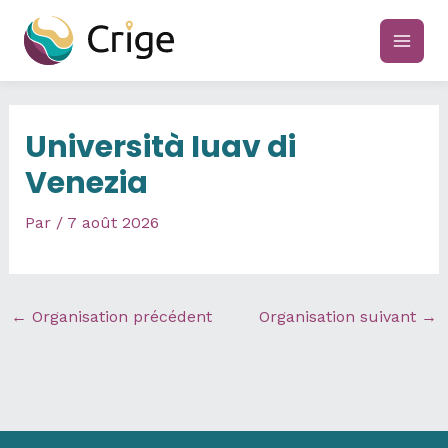
Aller
au
main
contenu
men
Università Iuav di
Venezia
Par
/
7 août 2026
←
Organisation précédent
Organisation suivant
→