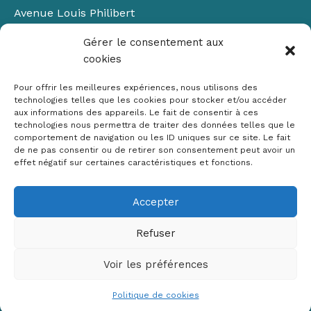
Avenue Louis Philibert
Domaine du Petit Arbois
Gérer le consentement aux
Bâtiment Laennec
cookies
13100 Aix-en-Provence
📞
04 42 90 71 22
Pour offrir les meilleures expériences, nous utilisons des
✉ contact@crige-paca.org
technologies telles que les cookies pour stocker et/ou accéder
aux informations des appareils. Le fait de consentir à ces
technologies nous permettra de traiter des données telles que le
comportement de navigation ou les ID uniques sur ce site. Le fait
de ne pas consentir ou de retirer son consentement peut avoir un
effet négatif sur certaines caractéristiques et fonctions.
Accepter
Mentions légales
RGPD
Refuser
Politique de cookies (UE)
Voir les préférences
Copyright © 2026 Crige PACA
Conception :
sylvainriviere.com
Politique de cookies