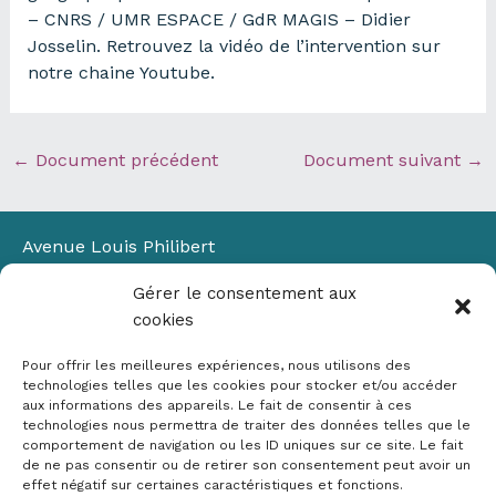
– CNRS / UMR ESPACE / GdR MAGIS – Didier
Josselin. Retrouvez la vidéo de l’intervention sur
notre chaine Youtube.
←
Document précédent
Document suivant
→
Avenue Louis Philibert
Domaine du Petit Arbois
Gérer le consentement aux
Bâtiment Laennec
cookies
13100 Aix-en-Provence
📞
04 42 90 71 22
Pour offrir les meilleures expériences, nous utilisons des
✉ contact@crige-paca.org
technologies telles que les cookies pour stocker et/ou accéder
aux informations des appareils. Le fait de consentir à ces
technologies nous permettra de traiter des données telles que le
comportement de navigation ou les ID uniques sur ce site. Le fait
de ne pas consentir ou de retirer son consentement peut avoir un
effet négatif sur certaines caractéristiques et fonctions.