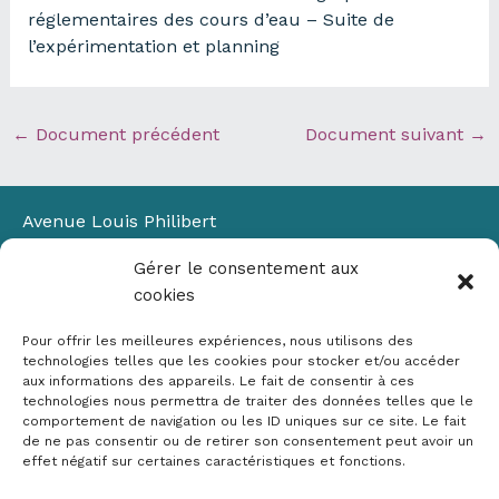
réglementaires des cours d’eau – Suite de
l’expérimentation et planning
←
Document précédent
Document suivant
→
Avenue Louis Philibert
Domaine du Petit Arbois
Gérer le consentement aux
Bâtiment Laennec
cookies
13100 Aix-en-Provence
📞
04 42 90 71 22
Pour offrir les meilleures expériences, nous utilisons des
✉ contact@crige-paca.org
technologies telles que les cookies pour stocker et/ou accéder
aux informations des appareils. Le fait de consentir à ces
technologies nous permettra de traiter des données telles que le
comportement de navigation ou les ID uniques sur ce site. Le fait
de ne pas consentir ou de retirer son consentement peut avoir un
effet négatif sur certaines caractéristiques et fonctions.