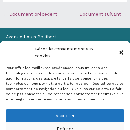
←
Document précédent
Document suivant
→
Avenue Louis Philibert
Domaine du Petit Arbois
Gérer le consentement aux
Bâtiment Laennec
cookies
13100 Aix-en-Provence
📞
04 42 90 71 22
Pour offrir les meilleures expériences, nous utilisons des
✉ contact@crige-paca.org
technologies telles que les cookies pour stocker et/ou accéder
aux informations des appareils. Le fait de consentir à ces
technologies nous permettra de traiter des données telles que le
comportement de navigation ou les ID uniques sur ce site. Le fait
de ne pas consentir ou de retirer son consentement peut avoir un
effet négatif sur certaines caractéristiques et fonctions.
Accepter
Mentions légales
RGPD
Refuser