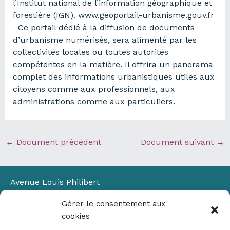
l’Institut national de l’information géographique et
forestière (IGN). www.geoportail-urbanisme.gouv.fr
Ce portail dédié à la diffusion de documents
d’urbanisme numérisés, sera alimenté par les
collectivités locales ou toutes autorités
compétentes en la matière. Il offrira un panorama
complet des informations urbanistiques utiles aux
citoyens comme aux professionnels, aux
administrations comme aux particuliers.
←
Document précédent
Document suivant
→
Avenue Louis Philibert
Domaine du Petit Arbois
Gérer le consentement aux
Bâtiment Laennec
cookies
13100 Aix-en-Provence