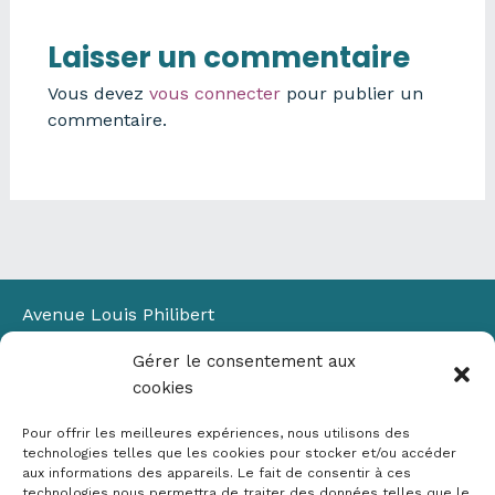
Laisser un commentaire
Vous devez
vous connecter
pour publier un
commentaire.
Avenue Louis Philibert
Domaine du Petit Arbois
Gérer le consentement aux
Bâtiment Laennec
cookies
13100 Aix-en-Provence
📞
04 42 90 71 22
Pour offrir les meilleures expériences, nous utilisons des
✉ contact@crige-paca.org
technologies telles que les cookies pour stocker et/ou accéder
aux informations des appareils. Le fait de consentir à ces
technologies nous permettra de traiter des données telles que le