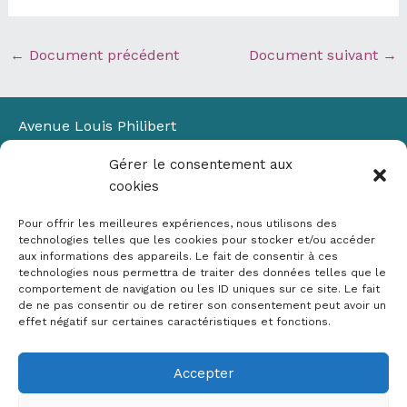
←
Document précédent
Document suivant
→
Avenue Louis Philibert
Domaine du Petit Arbois
Gérer le consentement aux
Bâtiment Laennec
cookies
13100 Aix-en-Provence
📞
04 42 90 71 22
Pour offrir les meilleures expériences, nous utilisons des
✉ contact@crige-paca.org
technologies telles que les cookies pour stocker et/ou accéder
aux informations des appareils. Le fait de consentir à ces
technologies nous permettra de traiter des données telles que le
comportement de navigation ou les ID uniques sur ce site. Le fait
de ne pas consentir ou de retirer son consentement peut avoir un
effet négatif sur certaines caractéristiques et fonctions.
Accepter
Mentions légales
RGPD