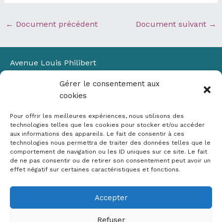
←
Document précédent
Document suivant
→
Avenue Louis Philibert
Domaine du Petit Arbois
Gérer le consentement aux
Bâtiment Laennec
cookies
13100 Aix-en-Provence
📞
04 42 90 71 22
Pour offrir les meilleures expériences, nous utilisons des
✉ contact@crige-paca.org
technologies telles que les cookies pour stocker et/ou accéder
aux informations des appareils. Le fait de consentir à ces
technologies nous permettra de traiter des données telles que le
comportement de navigation ou les ID uniques sur ce site. Le fait
de ne pas consentir ou de retirer son consentement peut avoir un
effet négatif sur certaines caractéristiques et fonctions.
Accepter
Mentions légales
RGPD
Refuser