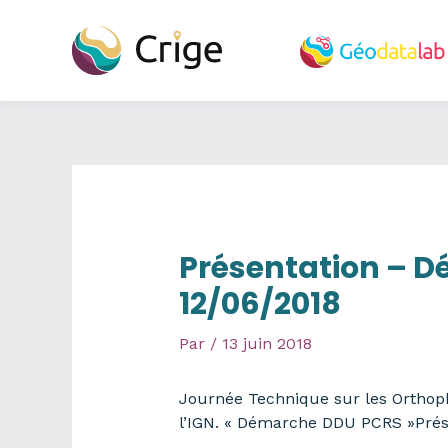
Aller
au
contenu
Présentation – D
12/06/2018
Par
/
13 juin 2018
Journée Technique sur les Orthopho
l’IGN. « Démarche DDU PCRS »Prés