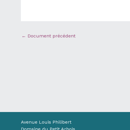
←
Document précédent
Avenue Louis Philibert
Domaine du Petit Arbois