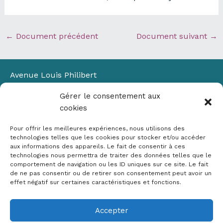
←
Document précédent
Document suivant
→
Avenue Louis Philibert
Domaine du Petit Arbois
Gérer le consentement aux
Bâtiment Laennec
cookies
13100 Aix-en-Provence
📞
04 42 90 71 22
Pour offrir les meilleures expériences, nous utilisons des
✉ contact@crige-paca.org
technologies telles que les cookies pour stocker et/ou accéder
aux informations des appareils. Le fait de consentir à ces
technologies nous permettra de traiter des données telles que le
comportement de navigation ou les ID uniques sur ce site. Le fait
de ne pas consentir ou de retirer son consentement peut avoir un
effet négatif sur certaines caractéristiques et fonctions.
Accepter
Mentions légales