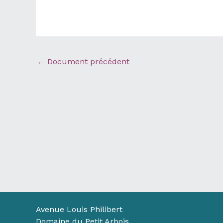
←
Document précédent
Avenue Louis Philibert
Domaine du Petit Arbois