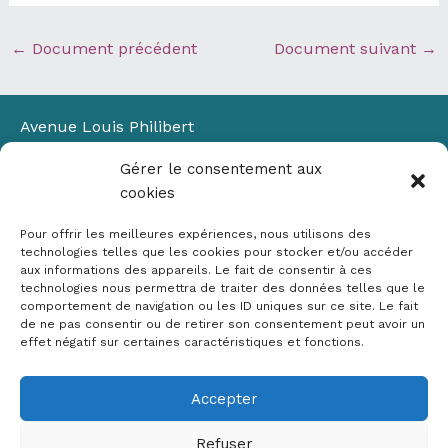
←
Document précédent
Document suivant
→
Avenue Louis Philibert
Domaine du Petit Arbois
Gérer le consentement aux
Bâtiment Laennec
cookies
13100 Aix-en-Provence
📞
04 42 90 71 22
Pour offrir les meilleures expériences, nous utilisons des
✉ contact@crige-paca.org
technologies telles que les cookies pour stocker et/ou accéder
aux informations des appareils. Le fait de consentir à ces
technologies nous permettra de traiter des données telles que le
comportement de navigation ou les ID uniques sur ce site. Le fait
de ne pas consentir ou de retirer son consentement peut avoir un
effet négatif sur certaines caractéristiques et fonctions.
Accepter
Mentions légales
RGPD
Refuser