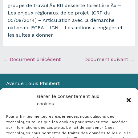
groupe de travail Â« BD desserte forestière Â» –
Les enjeux régionaux de ce projet (CRP du
05/09/2014) – Articulation avec la démarche
nationale FCBA – IGN – Les actions a engager et
les suites à donner
←
Document précédent
Document suivant
→
Avenue Louis Philibert
Domaine du Petit Arbois
Gérer le consentement aux
Bâtiment Laennec
cookies
13100 Aix-en-Provence
📞
04 42 90 71 22
Pour offrir les meilleures expériences, nous utilisons des
✉ contact@crige-paca.org
technologies telles que les cookies pour stocker et/ou accéder
aux informations des appareils. Le fait de consentir à ces
technologies nous permettra de traiter des données telles que le