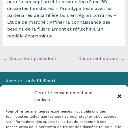
pour la conception et la production d’une BD
dessertes forestières. – Prototype testé avec les
partenaires de la filière bois en région Lorraine. –
Etude de marché : Affiner la connaissance des
besoins de la filière amont et réfléchir à un
modèle économique.
←
Document précédent
Document suivant
→
Avenue Louis Philibert
Domaine du Petit Arbois
Gérer le consentement aux
Bâtiment Laennec
cookies
13100 Aix-en-Provence
📞
04 42 90 71 22
Pour offrir les meilleures expériences, nous utilisons des
✉ contact@crige-paca.org
technologies telles que les cookies pour stocker et/ou accéder
aux informations des appareils. Le fait de consentir à ces
technologies nous permettra de traiter des données telles que le