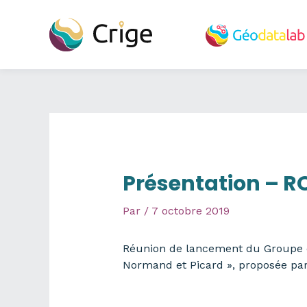
Aller
au
contenu
Présentation – RO
Par
/
7 octobre 2019
Réunion de lancement du Groupe de 
Normand et Picard », proposée pa