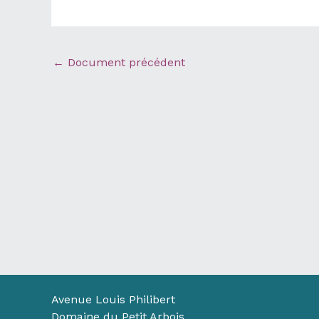
←
Document précédent
Avenue Louis Philibert
Domaine du Petit Arbois