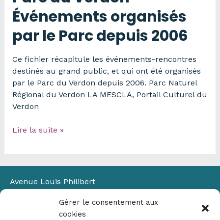
Événements organisés
par le Parc depuis 2006
Ce fichier récapitule les événements-rencontres
destinés au grand public, et qui ont été organisés
par le Parc du Verdon depuis 2006. Parc Naturel
Régional du Verdon LA MESCLA, Portail Culturel du
Verdon
Parc
Lire la suite »
du
Verdon
–
Événements
Avenue Louis Philibert
organisés
Domaine du Petit Arbois
par
Gérer le consentement aux
Bâtiment Laennec
le
cookies
13100 Aix-en-Provence