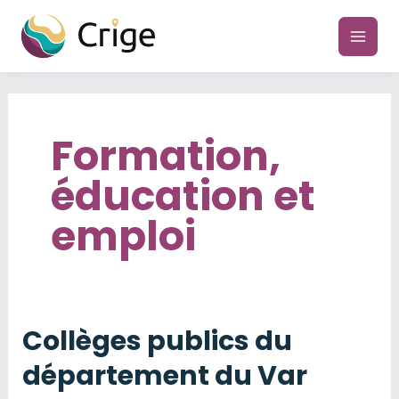
Aller
au
main
contenu
men
Formation,
éducation et
emploi
Collèges publics du
département du Var