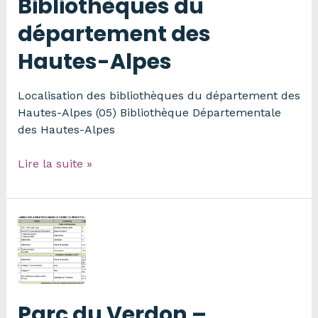
Bibliothèques du
département des
Hautes-Alpes
Localisation des bibliothèques du département des
Hautes-Alpes (05) Bibliothèque Départementale
des Hautes-Alpes
Bibliothèques
Lire la suite »
du
département
des
Hautes-
Alpes
Parc du Verdon –