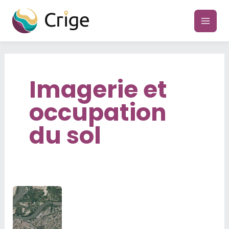
Aller
au
main
contenu
men
Imagerie et
occupation
du sol