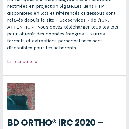
rectifiées en projection légale.Les liens FTP
disponibles en lots et référencés ci dessous sont
relayés depuis le site « Géoservices » de l’IGN.
ATTENTION : vous devez télécharger tous les lots
pour obtenir des données intègres. D’autres
formats et extractions personnalisées sont
disponibles pour les adhérents
Ortho
Lire la suite »
HR
2020
20
cm
–
DEPT
13
BD ORTHO® IRC 2020 –