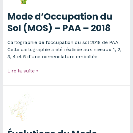
–
2010
Mode d’Occupation du
Sol (MOS) – PAA – 2018
Cartographie de l’occupation du sol 2018 de PAA.
Cette cartographie a été réalisée aux niveaux 1, 2,
3, 4 et 5 d’une nomenclature emboitée.
Mode
Lire la suite »
d’Occupation
du
Sol
(MOS)
–
PAA
–
2018