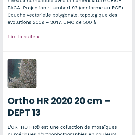
niveaux compatible avec la nomenclature CRIGE
PACA. Projection : Lambert 93 (conforme au RGE)
Couche vectorielle polygonale, topologique des
évolutions 2009 – 2017. UMC de 500 à
Évolution
Lire la suite »
de
l’occupation
du
sol
à
grande
échelle
2009/2017
Ortho HR 2020 20 cm –
sur
AMP
DEPT 13
L’ORTHO HR® est une collection de mosaïques
numériques d’orthophotographies en couleurs