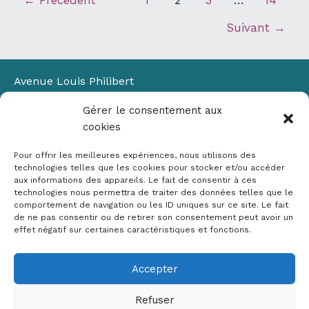
–
Suivant
→
DEPT
83
Avenue Louis Philibert
Domaine du Petit Arbois
Gérer le consentement aux
Bâtiment Laennec
cookies
13100 Aix-en-Provence
📞
04 42 90 71 22
Pour offrir les meilleures expériences, nous utilisons des
✉ contact@crige-paca.org
technologies telles que les cookies pour stocker et/ou accéder
aux informations des appareils. Le fait de consentir à ces
technologies nous permettra de traiter des données telles que le
comportement de navigation ou les ID uniques sur ce site. Le fait
de ne pas consentir ou de retirer son consentement peut avoir un
effet négatif sur certaines caractéristiques et fonctions.
Accepter
Mentions légales
RGPD
Refuser