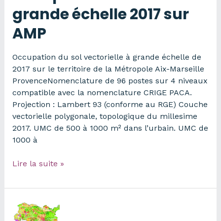
2010-
grande échelle 2017 sur
2018
AMP
Occupation du sol vectorielle à grande échelle de
2017 sur le territoire de la Métropole Aix-Marseille
ProvenceNomenclature de 96 postes sur 4 niveaux
compatible avec la nomenclature CRIGE PACA.
Projection : Lambert 93 (conforme au RGE) Couche
vectorielle polygonale, topologique du millesime
2017. UMC de 500 à 1000 m² dans l’urbain. UMC de
1000 à
Occupation
Lire la suite »
du
sol
à
grande