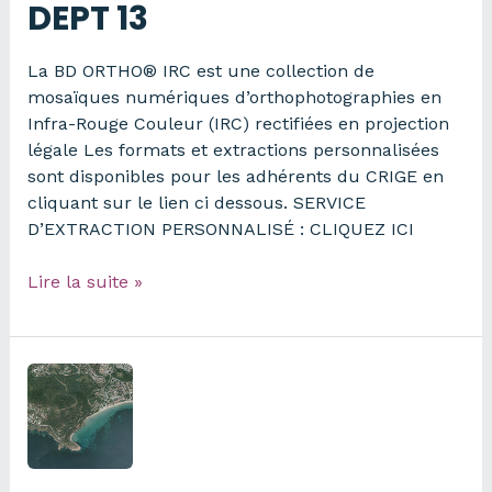
DEPT 13
La BD ORTHO® IRC est une collection de
mosaïques numériques d’orthophotographies en
Infra-Rouge Couleur (IRC) rectifiées en projection
légale Les formats et extractions personnalisées
sont disponibles pour les adhérents du CRIGE en
cliquant sur le lien ci dessous. SERVICE
D’EXTRACTION PERSONNALISÉ : CLIQUEZ ICI
BD
Lire la suite »
ORTHO®
IRC
2020
–
DEPT
13