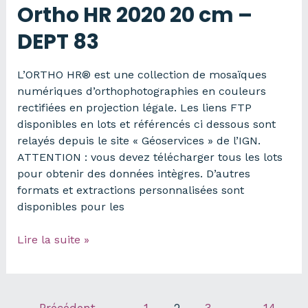
Ortho HR 2020 20 cm –
DEPT 83
L’ORTHO HR® est une collection de mosaïques
numériques d’orthophotographies en couleurs
rectifiées en projection légale. Les liens FTP
disponibles en lots et référencés ci dessous sont
relayés depuis le site « Géoservices » de l’IGN.
ATTENTION : vous devez télécharger tous les lots
pour obtenir des données intègres. D’autres
formats et extractions personnalisées sont
disponibles pour les
Ortho
Lire la suite »
HR
2020
20
cm
←
Précédent
1
2
3
…
14