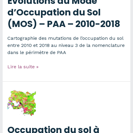
Évolutions du Mode
d’Occupation du Sol
(MOS) – PAA – 2010-2018
Cartographie des mutations de l’occupation du sol
entre 2010 et 2018 au niveau 3 de la nomenclature
dans le périmètre de PAA
Évolutions
Lire la suite »
du
Mode
d’Occupation
du
Sol
(MOS)
–
PAA
Occupation du sol à
–