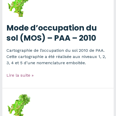
84
Mode d’occupation du
sol (MOS) – PAA – 2010
Cartographie de l’occupation du sol 2010 de PAA.
Cette cartographie a été réalisée aux niveaux 1, 2,
3, 4 et 5 d’une nomenclature emboitée.
Mode
Lire la suite »
d’occupation
du
sol
(MOS)
–
PAA