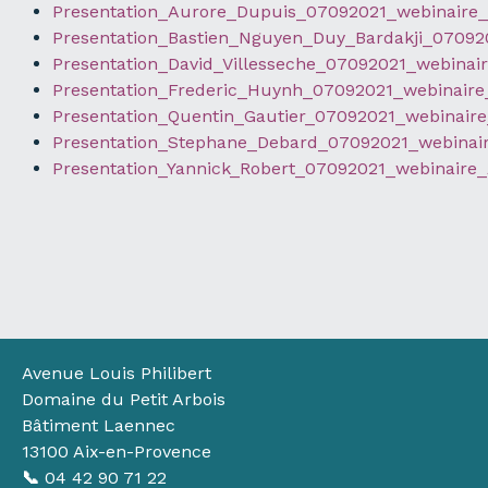
Presentation_Aurore_Dupuis_07092021_webinair
Presentation_Bastien_Nguyen_Duy_Bardakji_0709
Presentation_David_Villesseche_07092021_webina
Presentation_Frederic_Huynh_07092021_webinair
Presentation_Quentin_Gautier_07092021_webinai
Presentation_Stephane_Debard_07092021_webina
Presentation_Yannick_Robert_07092021_webinair
Avenue Louis Philibert
Domaine du Petit Arbois
Bâtiment Laennec
13100 Aix-en-Provence
📞
04 42 90 71 22