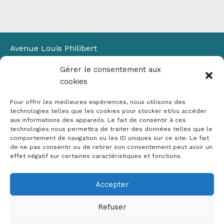
Avenue Louis Philibert
Domaine du Petit Arbois
Gérer le consentement aux
Bâtiment Laennec
cookies
13100 Aix-en-Provence
📞
04 42 90 71 22
Pour offrir les meilleures expériences, nous utilisons des
✉ contact@crige-paca.org
technologies telles que les cookies pour stocker et/ou accéder
aux informations des appareils. Le fait de consentir à ces
technologies nous permettra de traiter des données telles que le
comportement de navigation ou les ID uniques sur ce site. Le fait
de ne pas consentir ou de retirer son consentement peut avoir un
effet négatif sur certaines caractéristiques et fonctions.
Accepter
Mentions légales
RGPD
Refuser
Politique de cookies (UE)