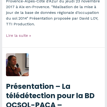
Provence-Alpes-Côte d’Azur du jeudi 23 novembre
2017 à Aix-en-Provence. "Réalisation de la mise à
jour de la base de données régionale d’occupation
du sol 2014" Présentation proposée par David LOY,
TTI Production.
Présentation
Lire la suite »
–
TTI
Production
–
MAJ
BD
OCSOL
régionale
Présentation – La
2014
–
télédétection pour la BD
JT
OCSOL-PACA –
OCSOL-