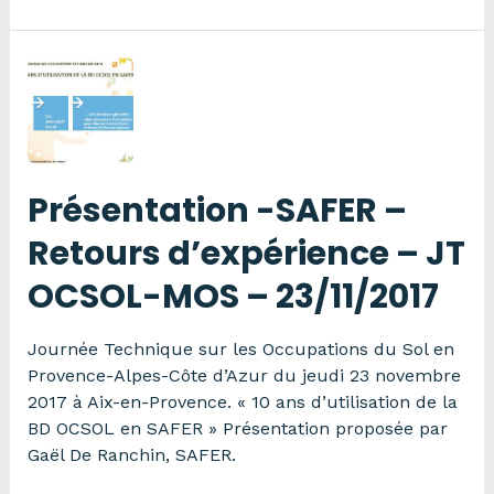
–
DRAAF
–
Ecophyto
–
JT
OCSOL-
MOS
Présentation -SAFER –
–
23/11/2017
Retours d’expérience – JT
OCSOL-MOS – 23/11/2017
Journée Technique sur les Occupations du Sol en
Provence-Alpes-Côte d’Azur du jeudi 23 novembre
2017 à Aix-en-Provence. « 10 ans d’utilisation de la
BD OCSOL en SAFER » Présentation proposée par
Gaël De Ranchin, SAFER.