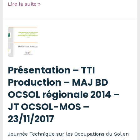
Présentation
Lire la suite »
-
SAFER
–
Retours
d’expérience
–
JT
OCSOL-
Présentation – TTI
MOS
–
Production – MAJ BD
23/11/2017
OCSOL régionale 2014 –
JT OCSOL-MOS –
23/11/2017
Journée Technique sur les Occupations du Sol en