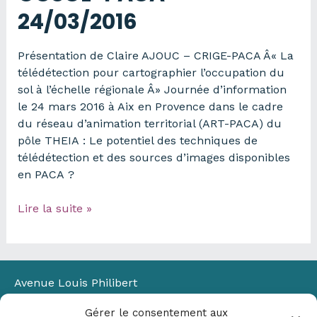
MOS
24/03/2016
–
23/11/2017
Présentation de Claire AJOUC – CRIGE-PACA Â« La
télédétection pour cartographier l’occupation du
sol à l’échelle régionale Â» Journée d’information
le 24 mars 2016 à Aix en Provence dans le cadre
du réseau d’animation territorial (ART-PACA) du
pôle THEIA : Le potentiel des techniques de
télédétection et des sources d’images disponibles
en PACA ?
Présentation
Lire la suite »
–
La
télédétection
pour
Avenue Louis Philibert
la
Domaine du Petit Arbois
BD
Gérer le consentement aux
Bâtiment Laennec