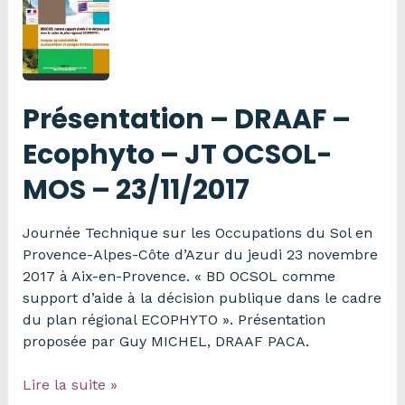
84
–
projet
HPR
–
Présentation – DRAAF –
JT
OCSOL-
Ecophyto – JT OCSOL-
MOS
MOS – 23/11/2017
–
23/11/2017
Journée Technique sur les Occupations du Sol en
Provence-Alpes-Côte d’Azur du jeudi 23 novembre
2017 à Aix-en-Provence. « BD OCSOL comme
support d’aide à la décision publique dans le cadre
du plan régional ECOPHYTO ». Présentation
proposée par Guy MICHEL, DRAAF PACA.
Présentation
Lire la suite »