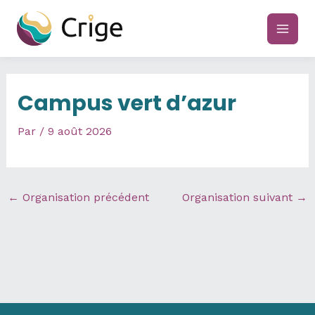
Aller
au
main
contenu
men
Campus vert d’azur
Par
/
9 août 2026
←
Organisation précédent
Organisation suivant
→