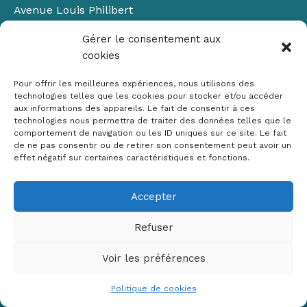
Avenue Louis Philibert
Domaine du Petit Arbois
Gérer le consentement aux
Bâtiment Laennec
cookies
13100 Aix-en-Provence
📞
04 42 90 71 22
Pour offrir les meilleures expériences, nous utilisons des
✉ contact@crige-paca.org
technologies telles que les cookies pour stocker et/ou accéder
aux informations des appareils. Le fait de consentir à ces
technologies nous permettra de traiter des données telles que le
comportement de navigation ou les ID uniques sur ce site. Le fait
de ne pas consentir ou de retirer son consentement peut avoir un
effet négatif sur certaines caractéristiques et fonctions.
Accepter
Mentions légales
RGPD
Refuser
Politique de cookies (UE)
Voir les préférences
Copyright © 2026 Crige PACA
Conception :
sylvainriviere.com
Politique de cookies