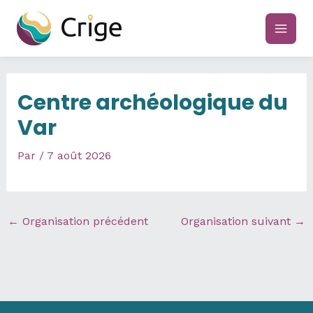
Aller
au
main
contenu
men
Centre archéologique du
Var
Par
/
7 août 2026
←
Organisation précédent
Organisation suivant
→