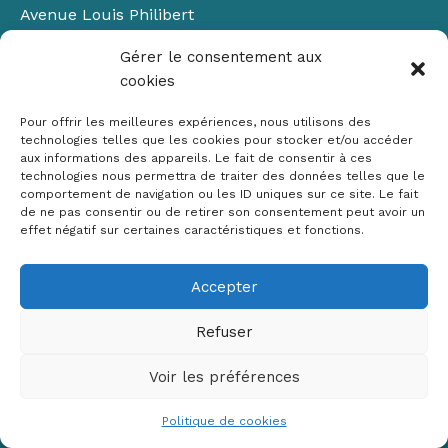
Avenue Louis Philibert
Domaine du Petit Arbois
Gérer le consentement aux
Bâtiment Laennec
cookies
13100 Aix-en-Provence
📞
04 42 90 71 22
Pour offrir les meilleures expériences, nous utilisons des
✉ contact@crige-paca.org
technologies telles que les cookies pour stocker et/ou accéder
aux informations des appareils. Le fait de consentir à ces
technologies nous permettra de traiter des données telles que le
comportement de navigation ou les ID uniques sur ce site. Le fait
de ne pas consentir ou de retirer son consentement peut avoir un
effet négatif sur certaines caractéristiques et fonctions.
Accepter
Mentions légales
RGPD
Refuser
Politique de cookies (UE)
Voir les préférences
Copyright © 2026 Crige PACA
Conception :
sylvainriviere.com
Politique de cookies