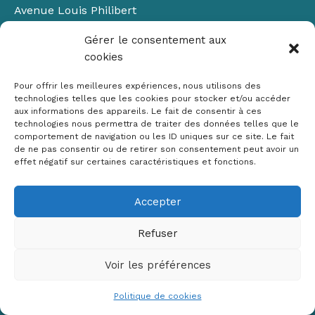
Avenue Louis Philibert
Domaine du Petit Arbois
Gérer le consentement aux
Bâtiment Laennec
cookies
13100 Aix-en-Provence
📞
04 42 90 71 22
Pour offrir les meilleures expériences, nous utilisons des
✉ contact@crige-paca.org
technologies telles que les cookies pour stocker et/ou accéder
aux informations des appareils. Le fait de consentir à ces
technologies nous permettra de traiter des données telles que le
comportement de navigation ou les ID uniques sur ce site. Le fait
de ne pas consentir ou de retirer son consentement peut avoir un
effet négatif sur certaines caractéristiques et fonctions.
Accepter
Mentions légales
RGPD
Refuser
Politique de cookies (UE)
Voir les préférences
Copyright © 2026 Crige PACA
Conception :
sylvainriviere.com
Politique de cookies