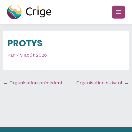
Aller
au
main
contenu
men
PROTYS
Par
/
9 août 2026
←
Organisation précédent
Organisation suivant
→