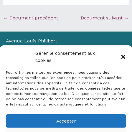
←
Document précédent
Document suivant
→
Avenue Louis Philibert
Domaine du Petit Arbois
Gérer le consentement aux
Bâtiment Laennec
cookies
13100 Aix-en-Provence
📞
04 42 90 71 22
Pour offrir les meilleures expériences, nous utilisons des
✉ contact@crige-paca.org
technologies telles que les cookies pour stocker et/ou accéder
aux informations des appareils. Le fait de consentir à ces
technologies nous permettra de traiter des données telles que le
comportement de navigation ou les ID uniques sur ce site. Le fait
de ne pas consentir ou de retirer son consentement peut avoir un
effet négatif sur certaines caractéristiques et fonctions.
Accepter
Mentions légales
RGPD